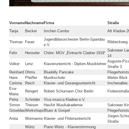
Vorname
Nachname
Firma
Straße
Tanja
Becker
Imchen Combo
Alt Kladow 2
Jugendblasorchester Berlin-Spandau
Thomas
Feuer
Ribbeckweg 
e.V.
Sakrower La
Felix
Henseler
Chöre: MGV „Eintracht Cladow 1919“
14
Auguste-Picc
Volker
Lenz
Klavierunterricht - Diplom-Musiklehrer
Straße 3
Reinhard
Ohms
Bluebilly Pancake
Fliegerhorst
Hans
Pfeiffer
Musikschule:
Weiter Blick
Corinna
Reich
Klavier- und Gesangsunterricht
Imchenallee
Eva-
Rengert
Robert Schumann Chor Berlin
Frobenstraß
Maria
Petra
Schröder
Viva musica Kladow e.V.
Simon
Theisen
HavArt Musikakademie
Sakrower Ki
Griseldas
Workshops
Blues & Gospel
Fliegerhorst
Jürgen-Sch
Anita
Wormanns
Klavier- und Flötenunterricht
Straße
Würtz
Piano Würtz - Klavierstimmung