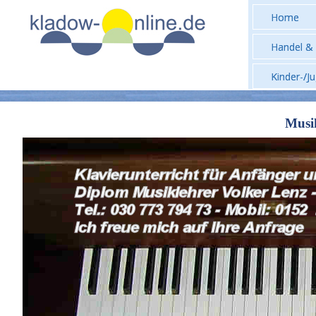
Home
Handel & 
Kinder-/J
Musi