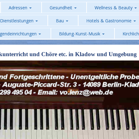
Adressen
Gesundheit
Wellness & Beauty
Dienstleistungen
Bau
Hotels & Gastronomie
ugendeinrichtungen
Bildung-Kunst-Musik
Kirchlic
kunterricht und Chöre etc. in Kladow und Umgebung