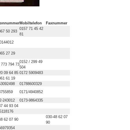
fonnummer
Mobiltelefon
Faxnummer
0157 71 45 42
367 50 293
81
0144012
365 27 29
0152 / 299 49
/ 773 794 73
504
20 09 64 85
0172 5909483
361 61 19
53092498
01788600329
3755859
0171/4940852
2-243012
0173-9864335
37 44 93 04
5118176
030-48 62 07
48 62 07 90
90
56979354