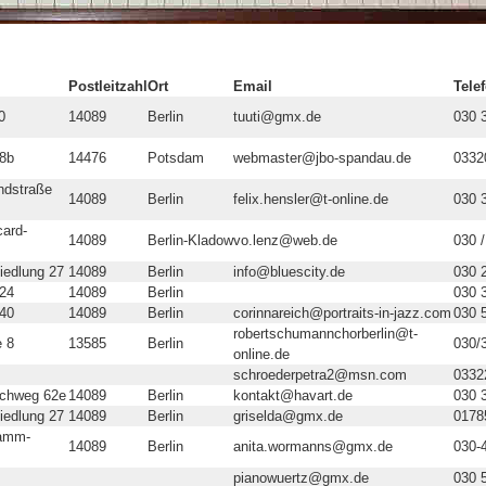
Postleitzahl
Ort
Email
Tele
0
14089
Berlin
tuuti@gmx.de
030 
8b
14476
Potsdam
webmaster@jbo-spandau.de
0332
ndstraße
14089
Berlin
felix.hensler@t-online.de
030 
ard-
14089
Berlin-Kladow
vo.lenz@web.de
030 
siedlung 27
14089
Berlin
info@bluescity.de
030 
 24
14089
Berlin
030 
 40
14089
Berlin
corinnareich@portraits-in-jazz.com
030 
robertschumannchorberlin@t-
e 8
13585
Berlin
030/
online.de
schroederpetra2@msn.com
0332
rchweg 62e
14089
Berlin
kontakt@havart.de
030 
siedlung 27
14089
Berlin
griselda@gmx.de
0178
ramm-
14089
Berlin
anita.wormanns@gmx.de
030-
pianowuertz@gmx.de
030 