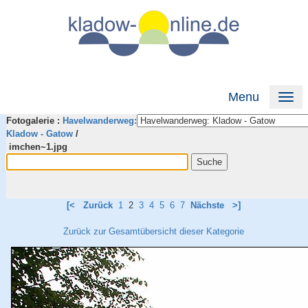
Menu
Fotogalerie :
Havelwanderweg:
Kladow - Gatow
/
imchen~1.jpg
[<
Zurück
1
2
3
4
5
6
7
Nächste
>]
Zurück zur Gesamtübersicht dieser Kategorie