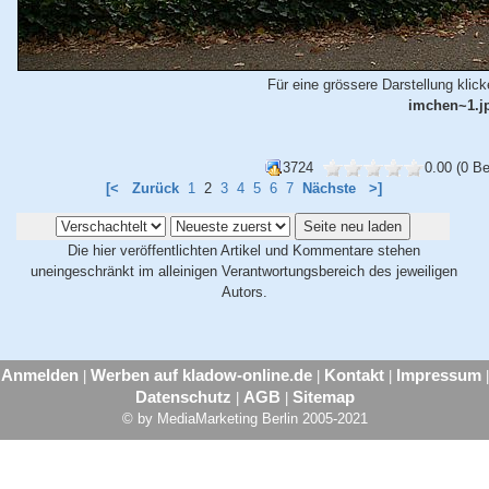
Für eine grössere Darstellung klicke
imchen~1.j
3724
0.00 (0 B
[<
Zurück
1
2
3
4
5
6
7
Nächste
>]
Die hier veröffentlichten Artikel und Kommentare stehen
uneingeschränkt im alleinigen Verantwortungsbereich des jeweiligen
Autors.
Anmelden
Werben auf kladow-online.de
Kontakt
Impressum
|
|
|
|
Datenschutz
AGB
Sitemap
|
|
© by MediaMarketing Berlin 2005-2021